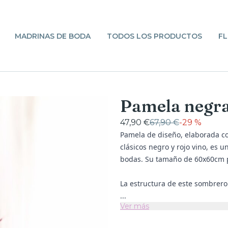
MADRINAS DE BODA
TODOS LOS PRODUCTOS
FL
Pamela negra
47,90 €
67,90 €
-
29 %
Pamela de diseño, elaborada co
clásicos negro y rojo vino, es 
bodas. Su tamaño de 60x60cm 
La estructura de este sombrero
...
Ver más